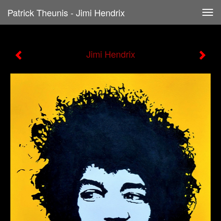
Patrick Theunis - Jimi Hendrix
Tog
navi
Jimi Hendrix