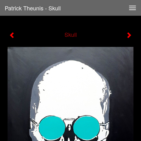
Patrick Theunis - Skull
Tog
navi
Skull