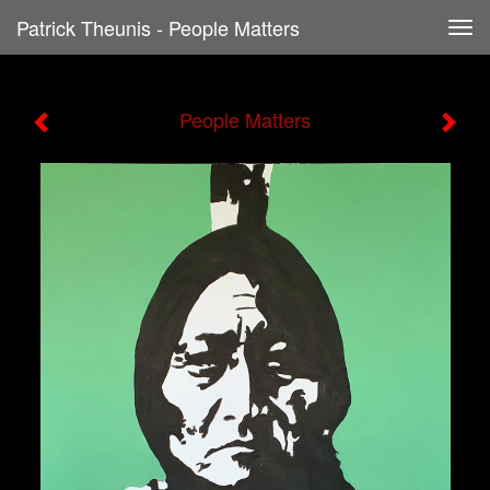
Patrick Theunis - People Matters
Tog
navi
People Matters