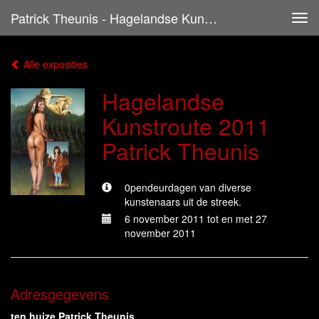
Patrick Theunis - Hagelandse Kunstroute 2011 Patrick Theunis
Tog
navi
Alle exposities
Hagelandse
Kunstroute 2011
Patrick Theunis
0pendeurdagen van diverse
kunstenaars uit de streek.
6 november 2011 tot en met 27
november 2011
Adresgegevens
ten huize Patrick Theunis